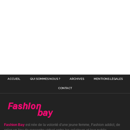
ACCUEIL
QUI SOMMES NOUS ?
ARCHIVES
MENTIONS LÉGALES
CONTACT
Fashion Bay
est née de la volonté d'une jeune femme, Fashion addict, de
créer un lieu de rencontre virtuel entre les créateurs et leur public.