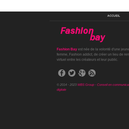
ACCUEIL
Fashion Bay
est née de la volonté d'une jeun
femme, Fashion addict, de créer un lieu de re
virtuel entre les créateurs et leur public.
© 2014 - 2023
WBS Group - Conseil en communicat
digitale