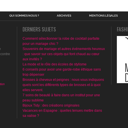
QUI SOMMES NOUS ?
ARCHIVES
MENTIONS LÉGALES
DERNIERS SUJETS
FASH
Comment sélectionner la robe de cocktail parfaite
pour un mariage chic ?
e
Souvenirs de mariage et autres événements heureux
ncontre
: que savoir sur ces objets qui font chaud au cœur
aux invités ?
La mode et le rôle des écoles de stylisme
6 conseils pour avoir une garde-robe éthique sans
trop dépenser
Brosses à cheveux et peignes : nous vous indiquons
ion
quels sont les différents types de brosses et à quoi
elles servent.
7 soins de beauté à faire dans un institut pour une
peau sublime
Bijoux Tidy : des créations originales
Vacances en Espagne : quelles tenues mettre dans
sa valise ?